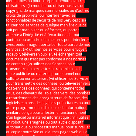
identifiables ou pour usurper l'identité d'autres
utilisateurs ; (ii) modifier ou utiliser nos avis de
copyright, de marques commerciales ou d'autres
droits de propriété, ou interférer avec les
fonctionnalités de sécurité de nos Services ; (iii)
utiliser nos services de quelque manière que ce
soit pour manipuler ou déformer, ou porter
atteinte à l'intégrité et à l'exactitude de tout
contenu, ou prendre des mesures pour interférer
avec, endommager, perturber toute partie de nos
Services ; (iv) utiliser nos services pour envoyer,
recevoir, téléverser/publier, télécharger, tout
document qui n'est pas conforme à nos normes
de contenu ; (v) utiliser nos Services pour
transmettre ou permettre la transmission de
toute publicité ou matériel promotionnel non
sollicité ou non autorisé ; (vi) utiliser nos Services
pour transmettre des données, ou téléverser vers
nos Services des données, qui contiennent des
virus, des chevaux de Troie, des vers, des bombes
à retardement, des enregistreurs de frappe, des
logiciels espions, des logiciels publicitaires ou tout
autre programme nuisible ou code informatique
similaire conçu pour affecter le fonctionnement
d’un logiciel ou matériel informatique ; (vii) utiliser
un robot, une araignée ou tout autre dispositif
automatique ou processus manuel pour surveiller
ou copier notre Site ou d'autres pages web ou le