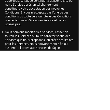
apportées. Le fait de continuer à utiliser le Site ou
notre Service après un tel changement
constituera votre acceptation des nouvelles
Conditions. Si vous n'acceptez pas l'une de ces
conditions ou toute version future des Conditions,
n'accédez pas au Site ou au Service et ne les
utilisez pas.
Nous pouvons modifier les Services, cesser de
fournir les Services ou toute caractéristique des
Services que nous proposons, ou créer des limites
pour les Services. Nous pouvons mettre fin ou
suspendre l'accès aux Services de façon
permanente ou temporaire pour toute raison,
sans aucune responsabilité. Nous vous en
informerons suffisamment à l'avance si cela est
possible dans les circonstances données et nous
prendrons raisonnablement en compte vos
intérêts légitimes lors d’une telle action.
Liens vers des sites tiers
Les Services peuvent inclure des liens qui vous
font quitter le Site. Sauf mention contraire, les
sites liés ne sont pas sous notre contrôle et nous
ne sommes pas responsables de leur contenu, ni
des liens qu'ils contiennent, ni de leurs
changements ou mises à jour. Nous ne sommes