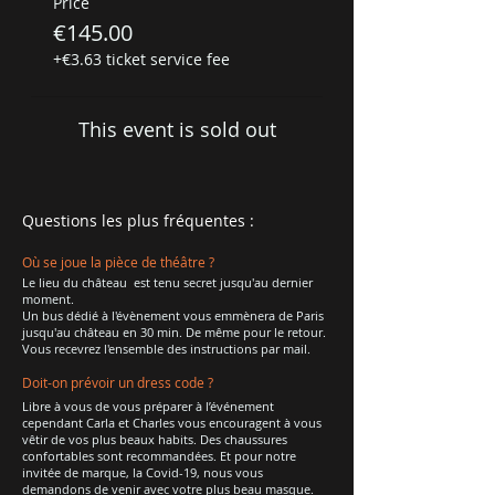
Price
€145.00
+€3.63 ticket service fee
This event is sold out
Questions les plus fréquentes :
Où se joue la pièce de théâtre ?
Le lieu du château est tenu secret jusqu'au dernier
moment.
Un bus dédié à l'évènement vous emmènera de Paris
jusqu'au château en 30 min. De même pour le retour.
Vous recevrez l'ensemble des instructions par mail.
Doit-on prévoir un dress code ?
Libre à vous de vous préparer à l’événement
cependant Carla et Charles vous encouragent à vous
vêtir de vos plus beaux habits. Des chaussures
confortables sont recommandées. Et pour notre
invitée de marque, la Covid-19, nous vous
demandons de venir avec votre plus beau masque.