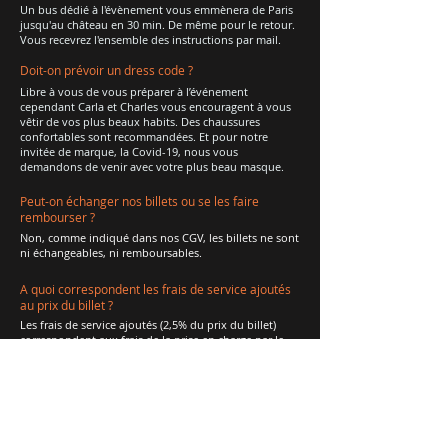
Un bus dédié à l'évènement vous emmènera de Paris
jusqu'au château en 30 min. De même pour le retour.
Vous recevrez l'ensemble des instructions par mail.
Doit-on prévoir un dress code ?
Libre à vous de vous préparer à l’événement
cependant Carla et Charles vous encouragent à vous
vêtir de vos plus beaux habits. Des chaussures
confortables sont recommandées. Et pour notre
invitée de marque, la Covid-19, nous vous
demandons de venir avec votre plus beau masque.
Peut-on échanger nos billets ou se les faire
rembourser ?
Non, comme indiqué dans nos CGV, les billets ne sont
ni échangeables, ni remboursables.
A quoi correspondent les frais de service ajoutés
au prix du billet ?
Les frais de service ajoutés (2,5% du prix du billet)
correspondent aux frais de la prise en charge par le
service de billetterie tiers.
Peut-on me rembourser mon billet si je suis positif
au Covid ?
Non, comme indiqué dans nos CGV, les billets ne sont
ni échangeables, ni remboursables.
Néanmoins, si les restrictions sanitaires empêchent