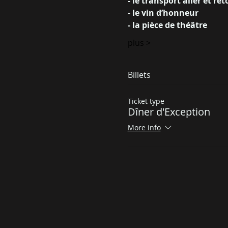
- le transport aller et re
- le vin d’honneur
- la pièce de théâtre
plus >
Billets
Ticket type
Dîner d'Exception
More info