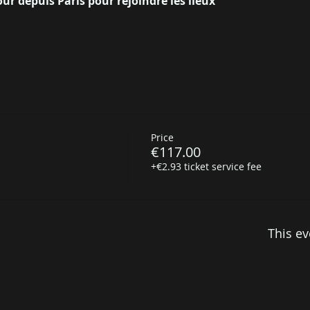
tour depuis Paris pour rejoindre les lieux
Price
€117.00
+€2.93 ticket service fee
This ev