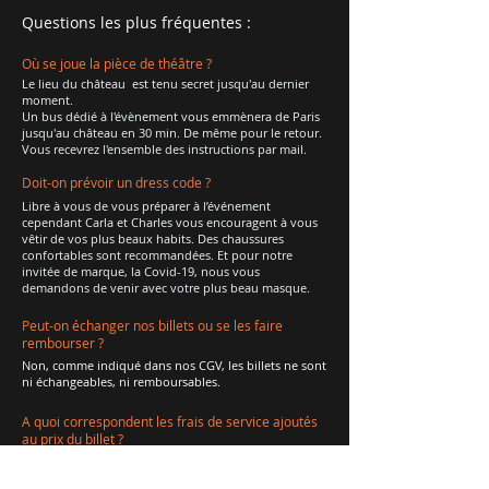
Questions les plus fréquentes :
Où se joue la pièce de théâtre ?
Le lieu du château est tenu secret jusqu'au dernier
moment.
Un bus dédié à l'évènement vous emmènera de Paris
jusqu'au château en 30 min. De même pour le retour.
Vous recevrez l'ensemble des instructions par mail.
Doit-on prévoir un dress code ?
Libre à vous de vous préparer à l’événement
cependant Carla et Charles vous encouragent à vous
vêtir de vos plus beaux habits. Des chaussures
confortables sont recommandées. Et pour notre
invitée de marque, la Covid-19, nous vous
demandons de venir avec votre plus beau masque.
Peut-on échanger nos billets ou se les faire
rembourser ?
Non, comme indiqué dans nos CGV, les billets ne sont
ni échangeables, ni remboursables.
A quoi correspondent les frais de service ajoutés
au prix du billet ?
Les frais de service ajoutés (2,5% du prix du billet)
correspondent aux frais de la prise en charge par le