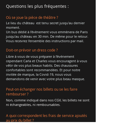
Questions les plus fréquentes :
Où se joue la pièce de théâtre ?
Le lieu du château est tenu secret jusqu'au dernier
moment.
Un bus dédié à l'évènement vous emmènera de Paris
jusqu'au château en 30 min. De même pour le retour.
Vous recevrez l'ensemble des instructions par mail.
Doit-on prévoir un dress code ?
Libre à vous de vous préparer à l’événement
cependant Carla et Charles vous encouragent à vous
vêtir de vos plus beaux habits. Des chaussures
confortables sont recommandées. Et pour notre
invitée de marque, la Covid-19, nous vous
demandons de venir avec votre plus beau masque.
Peut-on échanger nos billets ou se les faire
rembourser ?
Non, comme indiqué dans nos CGV, les billets ne sont
ni échangeables, ni remboursables.
A quoi correspondent les frais de service ajoutés
au prix du billet ?
Les frais de service ajoutés (2,5% du prix du billet)
correspondent aux frais de la prise en charge par le