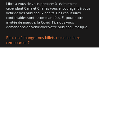
Libre à vous de vous préparer à l’événement
cependant Carla et Charles vous encouragent à vous
vêtir de vos plus beaux habits. Des chaussures
confortables sont recommandées. Et pour notre
invitée de marque, la Covid-19, nous vous
demandons de venir avec votre plus beau masque.
Peut-on échanger nos billets ou se les faire
rembourser ?
Non, comme indiqué dans nos CGV, les billets ne sont
ni échangeables, ni remboursables.
A quoi correspondent les frais de service ajoutés
au prix du billet ?
Les frais de service ajoutés (2,5% du prix du billet)
correspondent aux frais de la prise en charge par le
service de billetterie tiers.
Peut-on me rembourser mon billet si je suis positif
au Covid ?
Non, comme indiqué dans nos CGV, les billets ne sont
ni échangeables, ni remboursables.
Néanmoins, si les restrictions sanitaires empêchent
l'événement de se tenir, le spectateur sera remboursé
en intégralité.
Quelles sont les dispositions prises concernant les
repas en groupe en période de covid ?