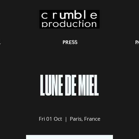
K
PRESS
P
LUNE DE MIEL
Fri 01 Oct
  |  
Paris, France