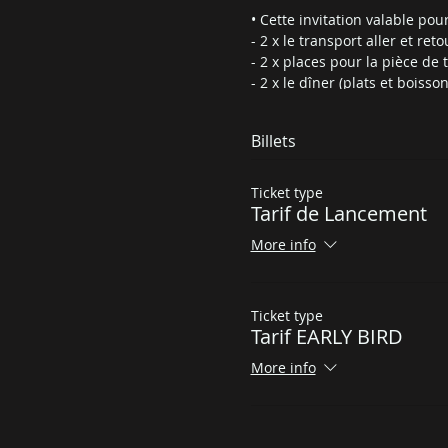
• Cette invitation valable p
- 2 x le transport aller et ret
- 2 x places pour la pièce de 
- 2 x le dîner (plats et boisson
- la soirée dans les décors d
- la nuitée dans une des ch
Billets
- 2 x le petit déjeuner
Informations pratiques :
Ticket type
• Le départ s’effectuera depu
Tarif de Lancement
et l’adresse exactes vous se
• Horaire : 18h - 11h le lende
More info
N’hésitez pas à vous vêtir de 
Ticket type
La famille Saint-Vincent est 
Tarif EARLY BIRD
More info
Les tarifs :
Offre de lancement
du 22/07/
Early bird
du 22/07/21 au 21/08
Tarif normal
à partir du 22/0