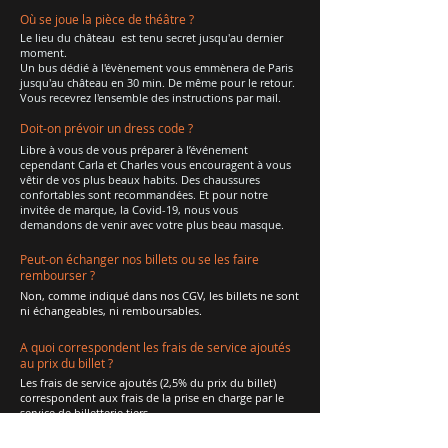
Où se joue la pièce de théâtre ?
Le lieu du château est tenu secret jusqu'au dernier
moment.
Un bus dédié à l'évènement vous emmènera de Paris
jusqu'au château en 30 min. De même pour le retour.
Vous recevrez l'ensemble des instructions par mail.
Doit-on prévoir un dress code ?
Libre à vous de vous préparer à l’événement
cependant Carla et Charles vous encouragent à vous
vêtir de vos plus beaux habits. Des chaussures
confortables sont recommandées. Et pour notre
invitée de marque, la Covid-19, nous vous
demandons de venir avec votre plus beau masque.
Peut-on échanger nos billets ou se les faire
rembourser ?
Non, comme indiqué dans nos CGV, les billets ne sont
ni échangeables, ni remboursables.
A quoi correspondent les frais de service ajoutés
au prix du billet ?
Les frais de service ajoutés (2,5% du prix du billet)
correspondent aux frais de la prise en charge par le
service de billetterie tiers.
Peut-on me rembourser mon billet si je suis positif