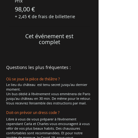
Prix
98,00 €
+ 2,45 € de frais de billetterie
Cet événement est
complet
Questions les plus fréquentes :
Où se joue la pièce de théâtre ?
Le lieu du château est tenu secret jusqu'au dernier
moment.
Un bus dédié à l'évènement vous emmènera de Paris
jusqu'au château en 30 min. De même pour le retour.
Vous recevrez l'ensemble des instructions par mail.
Doit-on prévoir un dress code ?
Libre à vous de vous préparer à l’événement
cependant Carla et Charles vous encouragent à vous
vêtir de vos plus beaux habits. Des chaussures
confortables sont recommandées. Et pour notre
invitée de marque, la Covid-19, nous vous