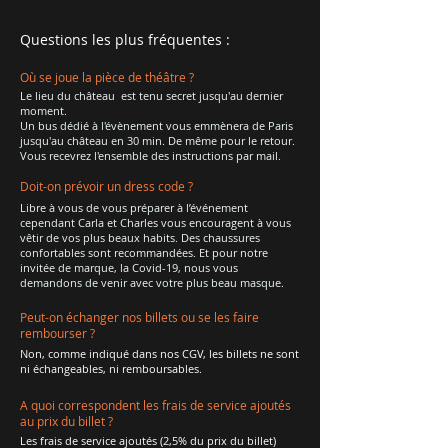
Questions les plus fréquentes :
Où se joue la pièce de théâtre ?
Le lieu du château est tenu secret jusqu'au dernier
moment.
Un bus dédié à l'évènement vous emmènera de Paris
jusqu'au château en 30 min. De même pour le retour.
Vous recevrez l'ensemble des instructions par mail.
Doit-on prévoir un dress code ?
Libre à vous de vous préparer à l’événement
cependant Carla et Charles vous encouragent à vous
vêtir de vos plus beaux habits. Des chaussures
confortables sont recommandées. Et pour notre
invitée de marque, la Covid-19, nous vous
demandons de venir avec votre plus beau masque.
Peut-on échanger nos billets ou se les faire
rembourser ?
Non, comme indiqué dans nos CGV, les billets ne sont
ni échangeables, ni remboursables.
A quoi correspondent les frais de service ajoutés
au prix du billet ?
Les frais de service ajoutés (2,5% du prix du billet)